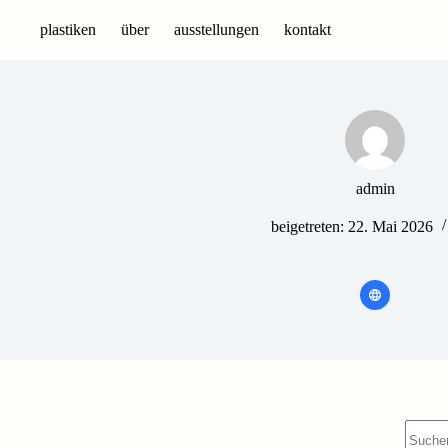
Zum
Inhalt
plastiken
über
ausstellungen
kontakt
springen
admin
beigetreten: 22. Mai 2026
Keine
Ergebn